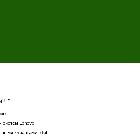
и? *
ope
х систем Lenovo
ными клиентами Intel