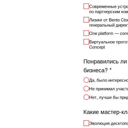
Современные устро
по партнерским ком
Лизинг от Bento Cl
генеральный дирек
One platform — con
Виртуальное прото
Concept
Понравились ли
бизнеса? *
Да, было интересн
Не принимал участ
Нет, лучше бы при
Какие мастер-к
Эволюция десктопо