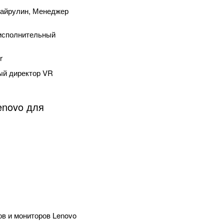
Хайрулин, Менеджер
, исполнительный
r
ый директор VR
enovo для
в и мониторов Lenovo