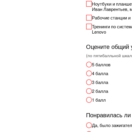
Ноутбуки и планше
Иван Лаврентьев, 
Рабочие станции и
Тренинги по систе
Lenovo
Оцените общий 
(по пятибалльной шкал
5 баллов
4 балла
3 балла
2 балла
1 балл
Понравилась ли 
Да, было зажигате