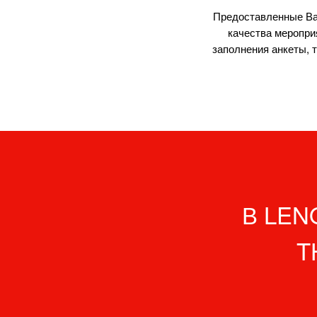
Предоставленные Ва
качества меропри
заполнения анкеты, т
В LEN
T