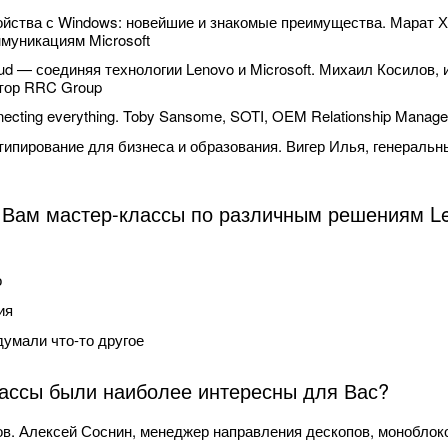
йства с Windows: новейшие и знакомые преимущества. Марат 
муникациям Microsoft
oud — соединяя технологии Lenovo и Microsoft. Михаил Косилов
тор RRC Group
necting everything. Toby Sansome, SOTI, OEM Relationship Manage
типирование для бизнеса и образования. Вигер Илья, генеральн
 Вам мастер-классы по различным решениям L
о
ия
думали что-то другое
лассы были наиболее интересны для Вас?
в. Алексей Соснин, менеджер направления дескопов, моноблоко