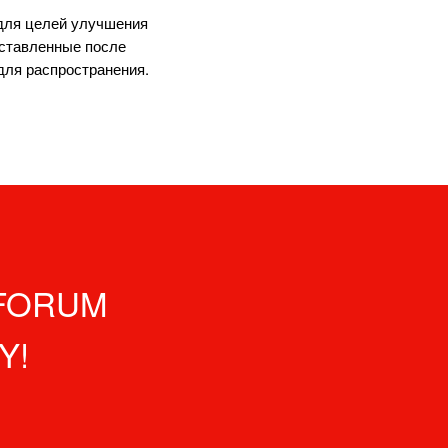
для целей улучшения
оставленные после
 для распространения.
 FORUM
Y!