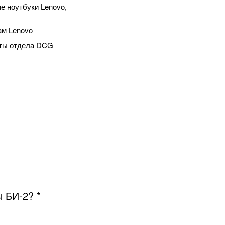
е ноутбуки Lenovo,
ам Lenovo
сты отдела DCG
 БИ-2? *