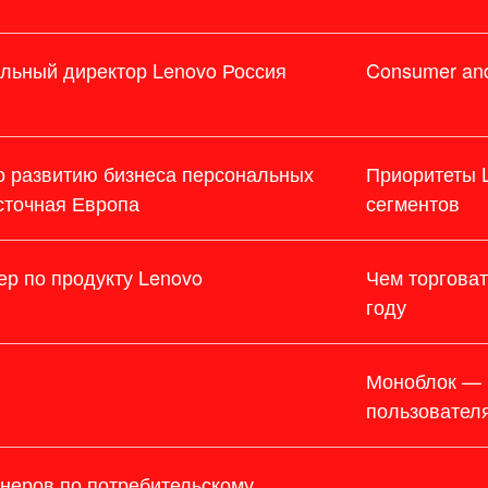
альный директор Lenovo Россия
Consumer and
о развитию бизнеса персональных
Приоритеты L
сточная Европа
сегментов
р по продукту Lenovo
Чем торгова
году
Моноблок — 
пользовател
неров по потребительскому