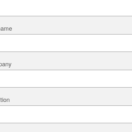
name
pany
tion